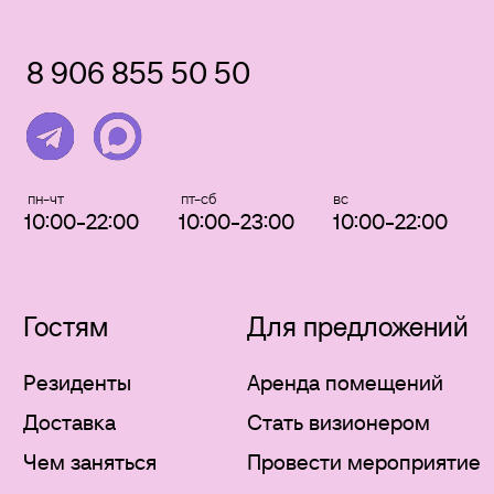
Главный в ВК
Вакансии
Telegram-канал
Оставить отзыв
Екатеринбург,
Правила оплаты и возврата билетов
Боевых Дружин, 20
Политика конфиденциальности
Сайт разработали в Punks
ИП Денисова Анастасия Алексеевна
661305003490, ОГРНИП 324665800226463
ИНН
Фактический адрес: г. Екатеринбург, ул. Боевых Дружин, д. 20
Телефон: +7 (906) 855-50-50
e-mail: ural@glavniy.com
при партнёрстве